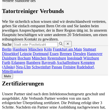
Weitere Standorte des
Tatortreiniger Verbunds
Wie Sie sicherlich schon wissen sind wir deutschlandweit vertreten,
geben Sie einfach entspannt Ihren Ort ein und Sie landen beim
jeweiligen Ansprechpartner, der in Ihrer Region tätig ist. In unserem
Hauptsitz beschäftigen wir unter anderem 20 Telefonisten, um einen
reibungslosen Kontakt zu gewähren.
Suche
Berlin
Hamburg
München
Köln
Frankfurt am Main
Stuttgart
Düsseldorf
Leipzig
Dortmund
Essen
Bremen
Dresden
Hannover
Duisburg
Bochum
München
Regensburg
Ingolstadt
Würzburg
Furth
Erlangen
Bamberg
Bayreuth
Aschaffenburg
Kempten
(Allgäu)
Neu-Ulm
Schweinfurt
Passau
Freising
Rudelsdorf,
Mittelfranken
Mehr
Zertifizierungen
Unsere Partner sind nach dem Infektionsschutzgesetz geschult und
ausgebildet. Alle Verbunds Partner werden von uns nach
erfolgreicher Überprüfung zertifiziert. Die Prüfung erfolgt über 3
Schritte. Nachdem ein Partner seine Ausbildung nachgewiesen hat,