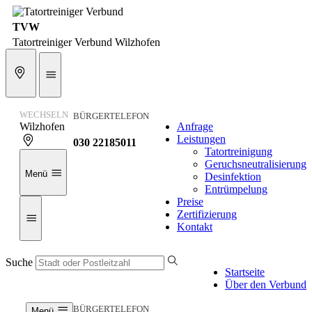
TVW
Tatortreiniger Verbund Wilzhofen
WECHSELN
BÜRGERTELEFON
Wilzhofen
Anfrage
Leistungen
030 22185011
Tatortreinigung
Geruchsneutralisierung
Menü
Desinfektion
Entrümpelung
Preise
Zertifizierung
Kontakt
Suche
Startseite
Über den Verbund
BÜRGERTELEFON
Menü