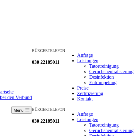
BÜRGERTELEFON
Anfrage
Leistungen
030 22185011
Tatortreinigung
Geruchsneutralisierung
Desinfektion
Entrümpelung
Preise
artseite
Zertifizierung
ber den Verbund
Kontakt
BÜRGERTELEFON
Menü
Anfrage
Leistungen
030 22185011
Tatortreinigung
Geruchsneutralisierung
Desinfektion